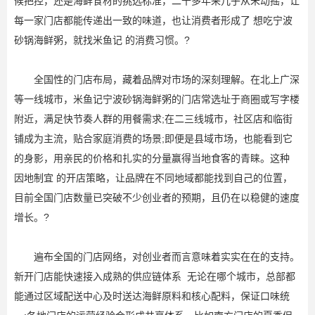
候把控，还是海鲜食材的挑选标准，二十多年来几乎从未动摇，让
每一家门店都能传递出一致的味道，也让消费者形成了 想吃宁波
砂锅海鲜粥，就找米鱼记 的消费习惯。?
全国性的门店布局，藏着品牌对市场的深刻理解。在北上广深
等一线城市，米鱼记宁波砂锅海鲜粥的门店常选址于商圈或写字楼
附近，满足快节奏人群的用餐需求;在二三线城市，社区店和临街
铺成为主流，贴合家庭消费的场景;即便是县域市场，也能看到它
的身影，用亲民的价格和扎实的分量赢得当地食客的青睐。这种
因地制宜 的开店策略，让品牌在不同地域都能找到自己的位置，
目前全国门店数量已突破不少创业者的预期，且仍在以稳健的速度
增长。?
遍布全国的门店网络，对创业者而言意味着实实在在的支持。
新开门店能快速接入成熟的供应链体系 无论在哪个城市，总部都
能通过区域配送中心及时送达海鲜原料和核心配料，保证口味统