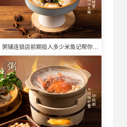
粥铺连锁店前期投入多少米鱼记帮你算
清创业账