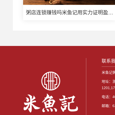
粥店连锁赚钱吗米鱼记用实力证明盈利
潜力
联系
米鱼记
地址：
1201,1
电话：40
邮箱：62