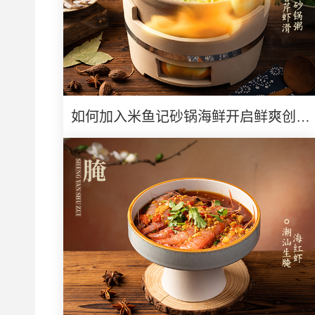
如何加入米鱼记砂锅海鲜开启鲜爽创业
路