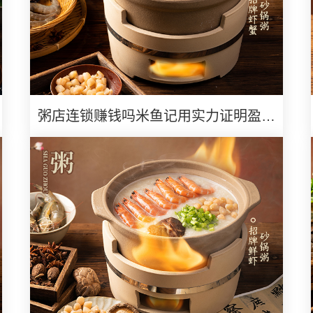
粥店连锁赚钱吗米鱼记用实力证明盈利
潜力