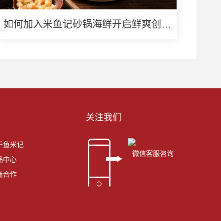
如何加入米鱼记砂锅海鲜开启鲜爽创业
路
关注我们
于鱼米记
微信客服咨询
品中心
商合作