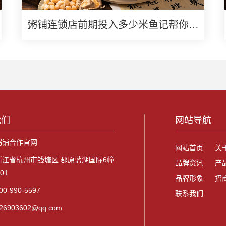
粥铺连锁店前期投入多少米鱼记帮你算
清创业账
我们
网站导航
粥铺合作官网
网站首页
关
浙江省杭州市钱塘区 郡原蓝湖国际6幢
品牌资讯
产
701
品牌形象
招
0-990-5597
联系我们
6903602@qq.com