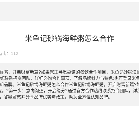
米鱼记砂锅海鲜粥怎么合作
点击：
112
鲜粥，开启财富新篇?如果您正寻觅靠谱的餐饮合作项目，米鱼记砂锅海
热线联系招商团队，详细咨询合作事项，了解品牌魅力与特色;也可登录米
知品牌。米鱼记砂锅海鲜粥怎么合作米鱼记砂锅海鲜粥，开启财富新篇?
骤。?第一步：意向沟通，开启缘分?通过官方合作热线联系招商团队，详
，答疑解惑并分享品牌优势与政策，助您全方位认知品牌。