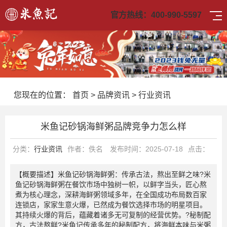
官方热线：
400-990-5597
您现在的位置：
首页
>
品牌资讯
>
行业资讯
米鱼记砂锅海鲜粥品牌竞争力怎么样
分类：
行业资讯
作者：佚名
发布时间：2025-07-18
点击：
【概要描述】
米鱼记砂锅海鲜粥：传承古法，熬出至鲜之味?米
鱼记砂锅海鲜粥在餐饮市场中独树一帜，以鲜字当头，匠心熬
煮为核心理念，深耕海鲜粥领域多年，在全国成功布局数百家
连锁店，家家生意火爆，已然成为餐饮选择市场的明星项目。
其持续火爆的背后，蕴藏着诸多无可复制的经营优势。?秘制配
方，古法熬鲜?米鱼记传承多年的秘制配方，将海鲜本味与米粥