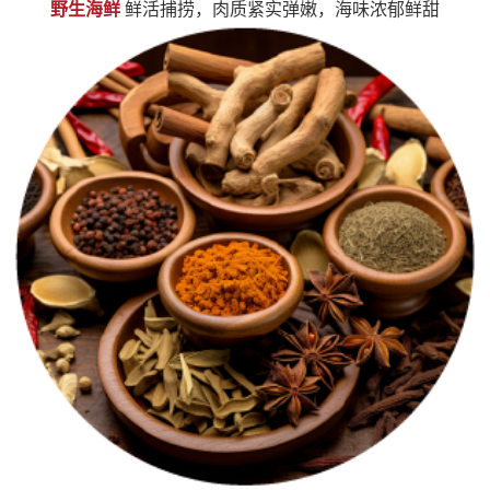
野生海鲜
鲜活捕捞，肉质紧实弹嫩，海味浓郁鲜甜