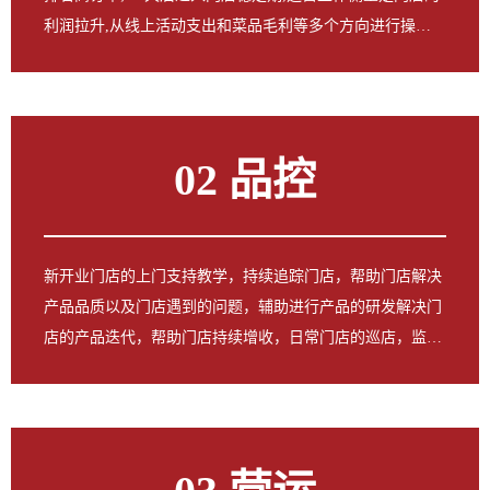
利润拉升,从线上活动支出和菜品毛利等多个方向进行操
作 ; 3-6个月后门店进入成熟期,运营的侧重点就来到了用户
和产品运营,协助门店产品上新和用户复购拉升,所以运营就
是门店外卖平台的管家,一直都在关注您的门店!
02 品控
新开业门店的上门支持教学，持续追踪门店，帮助门店解决
产品品质以及门店遇到的问题，辅助进行产品的研发解决门
店的产品迭代，帮助门店持续增收，日常门店的巡店，监督
门店做到产品品质的保证，门店上线平台的持续监控，确保
门店正常运营