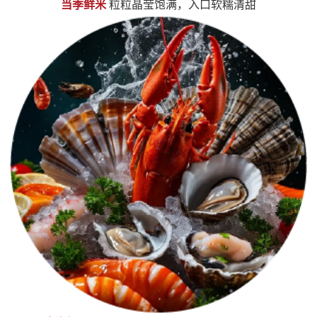
当季鲜米
粒粒晶莹饱满，入口软糯清甜