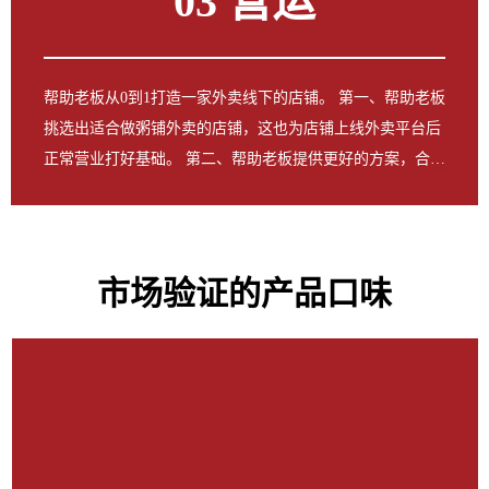
03 营运
帮助老板从0到1打造一家外卖线下的店铺。 第一、帮助老板
挑选出适合做粥铺外卖的店铺，这也为店铺上线外卖平台后
正常营业打好基础。 第二、帮助老板提供更好的方案，合理
使用门店面积的同时，也能保证店铺在出餐的过程中更加方
便高效。 第三、帮助老板获取到更加专业和标准的产品及操
作知识。不仅能让老板个人技能得到提升，同时也能为门店
带来更多的回头客。
市场验证的产品口味